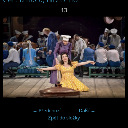
13
← Předchozí
Další →
Zpět do složky