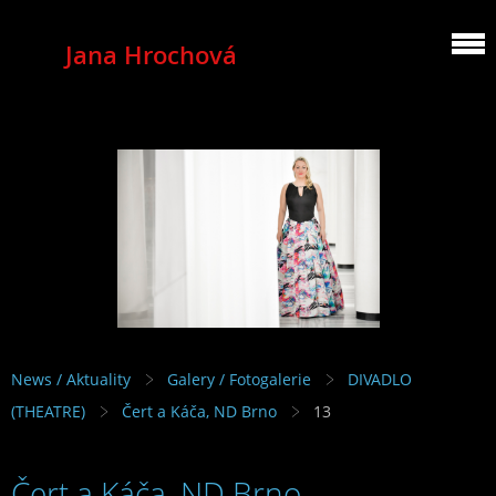
Jana Hrochová
MEZZOSOPRANO
News / Aktuality
Galery / Fotogalerie
DIVADLO
(THEATRE)
Čert a Káča, ND Brno
13
Čert a Káča, ND Brno