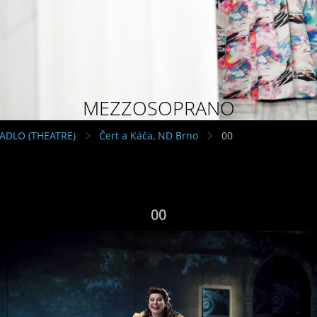
MEZZOSOPRANO
VADLO (THEATRE)
Čert a Káča, ND Brno
00
00