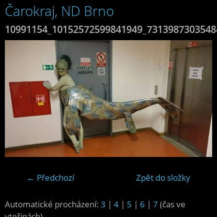
Čarokraj, ND Brno
10991154_10152572599841949_7313987303548
← Předchozí
Zpět do složky
Automatické procházení:
3
|
4
|
5
|
6
|
7
(čas ve
vteřinách)