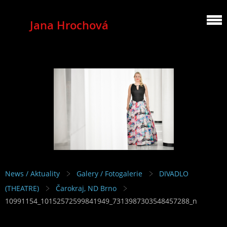
Jana Hrochová
MEZZOSOPRANO
News / Aktuality
Galery / Fotogalerie
DIVADLO
(THEATRE)
Čarokraj, ND Brno
10991154_10152572599841949_7313987303548457288_n