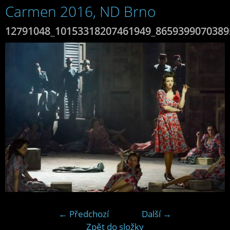
Carmen 2016, ND Brno
12791048_10153318207461949_8659399070389
← Předchozí
Další →
Zpět do složky