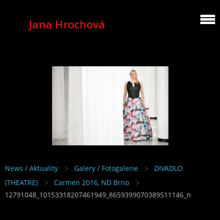
Jana Hrochová
MEZZOSOPRANO
News / Aktuality
Galery / Fotogalerie
DIVADLO
(THEATRE)
Carmen 2016, ND Brno
12791048_10153318207461949_8659399070389511146_n