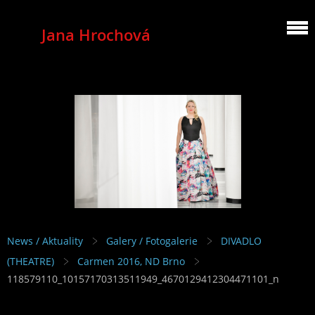
Jana Hrochová
MEZZOSOPRANO
News / Aktuality
Galery / Fotogalerie
DIVADLO
(THEATRE)
Carmen 2016, ND Brno
118579110_10157170313511949_4670129412304471101_n