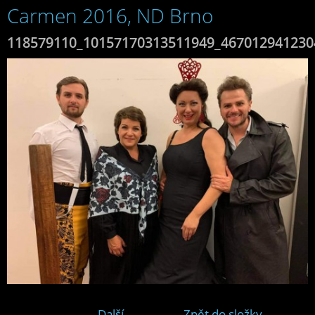
Carmen 2016, ND Brno
118579110_10157170313511949_467012941230
Další →
Zpět do složky