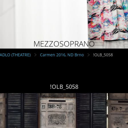
MEZZOSOPRANO
VADLO (THEATRE)
Carmen 2016, ND Brno
!OLB_5058
!OLB_5058