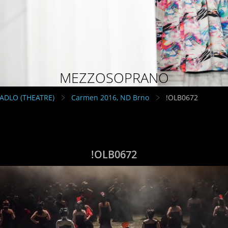
MEZZOSOPRANO
VADLO (THEATRE)
Carmen 2016, ND Brno
!OLB0672
!OLB0672