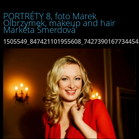
PORTRÉTY 8, foto Marek
Olbrzymek, makeup and hair
Markéta Šmerdová
1505549_847421101955608_7427390167734454