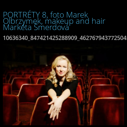
PORTRÉTY 8, foto Marek
Olbrzymek, makeup and hair
Markéta Šmerdová
10636340_847421425288909_462767943772504