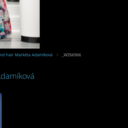
and hair Markéta Adamíková
_WZ66966
 Adamíková