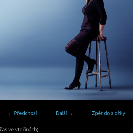
← Předchozí
Další →
Zpět do složky
čas ve vteřinách)