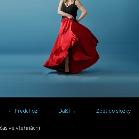
← Předchozí
Další →
Zpět do složky
čas ve vteřinách)