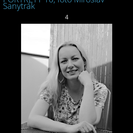
Sanytrák
4