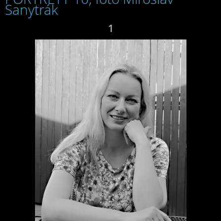
Sanytrák
1