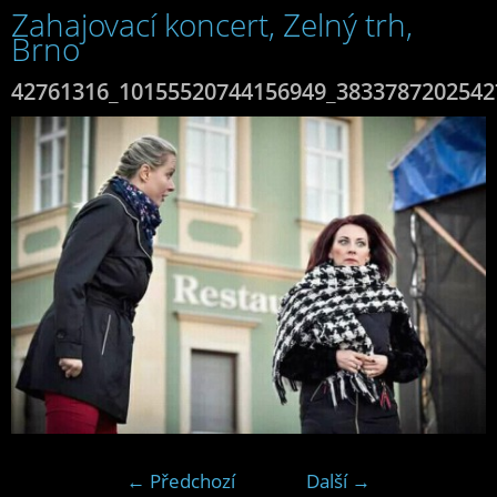
Zahajovací koncert, Zelný trh,
Brno
42761316_10155520744156949_3833787202542
← Předchozí
Další →