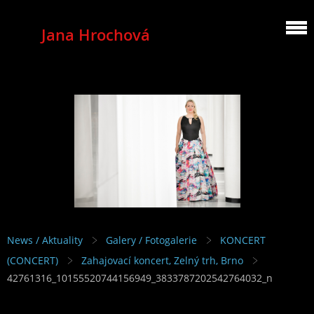
Jana Hrochová
MEZZOSOPRANO
News / Aktuality
Galery / Fotogalerie
KONCERT
(CONCERT)
Zahajovací koncert, Zelný trh, Brno
42761316_10155520744156949_3833787202542764032_n