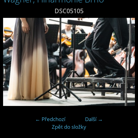
DSC05105
← Předchozí
Další →
Zpět do složky