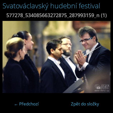
Svatováclavský hudební festival
577278_534085663272875_287993159_n (1)
← Předchozí
Zpět do složky