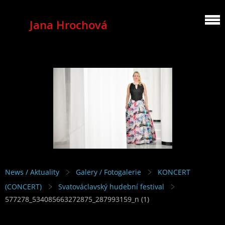
Jana Hrochová
MEZZOSOPRANO
News / Aktuality
Galery / Fotogalerie
KONCERT
(CONCERT)
Svatováclavský hudební festival
577278_534085663272875_287993159_n (1)