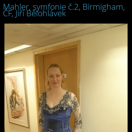
Mahler, symfonie č.2, Birmigham,
ČF, Jiří Bělohlávek