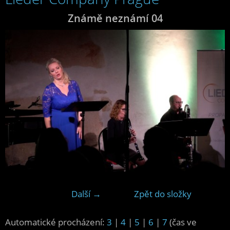
Známě neznámí 04
Další →
Zpět do složky
Automatické procházení:
3
|
4
|
5
|
6
|
7
(čas ve