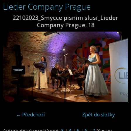
Lieder Company Prague
22102023_Smycce pisnim slusi_Lieder
Company Prague_18
← Předchozí
Zpět do složky
Automatické procházení:
3
|
4
|
5
|
6
|
7
(čas ve