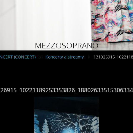
MEZZOSOPRANO
NCERT (CONCERT)
Koncerty a streamy
131926915_102211
926915_10221189253353826_18802633515306334