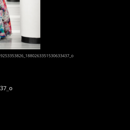
89253353826_1880263351530633437_o
37_o