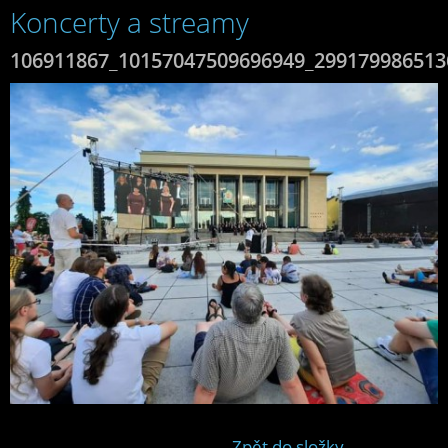
Koncerty a streamy
106911867_10157047509696949_299179986513
Zpět do složky