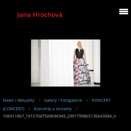
Jana Hrochová
MEZZOSOPRANO
News / Aktuality
Galery / Fotogalerie
KONCERT
(CONCERT)
Koncerty a streamy
106911867_10157047509696949_2991799865136643084_n