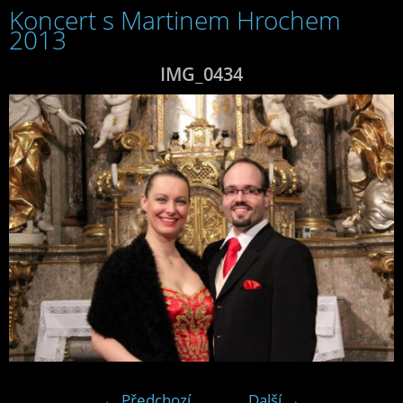
Koncert s Martinem Hrochem
2013
IMG_0434
← Předchozí
Další →