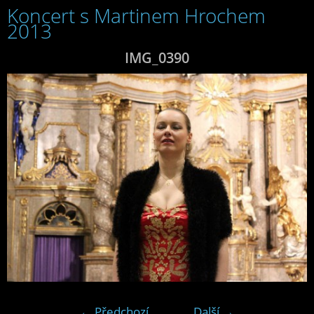
Koncert s Martinem Hrochem
2013
IMG_0390
← Předchozí
Další →