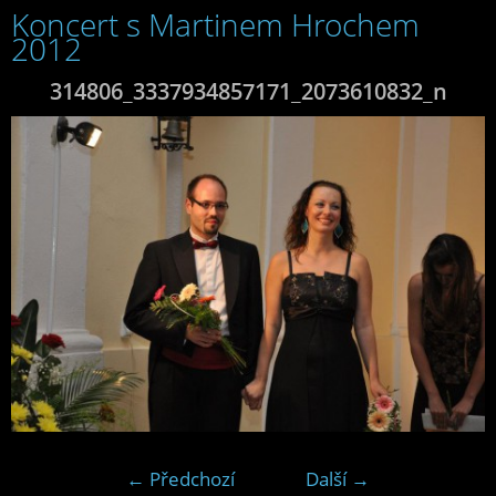
Koncert s Martinem Hrochem
2012
314806_3337934857171_2073610832_n
← Předchozí
Další →