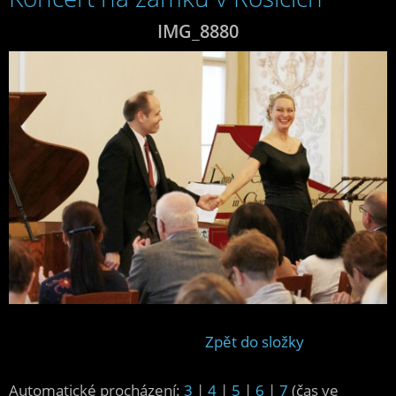
IMG_8880
Zpět do složky
Automatické procházení:
3
|
4
|
5
|
6
|
7
(čas ve