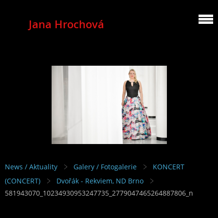
Jana Hrochová
MEZZOSOPRANO
News / Aktuality
Galery / Fotogalerie
KONCERT
(CONCERT)
Dvořák - Rekviem, ND Brno
581943070_10234930953247735_2779047465264887806_n