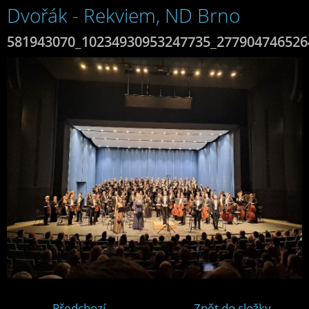
Dvořák - Rekviem, ND Brno
581943070_10234930953247735_277904746526
← Předchozí
Zpět do složky