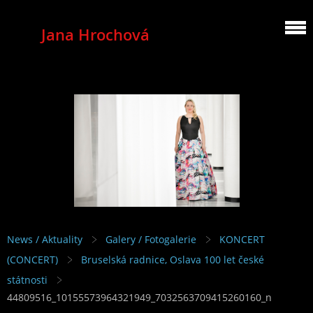
Jana Hrochová
MEZZOSOPRANO
News / Aktuality
Galery / Fotogalerie
KONCERT
(CONCERT)
Bruselská radnice, Oslava 100 let české
státnosti
44809516_10155573964321949_7032563709415260160_n