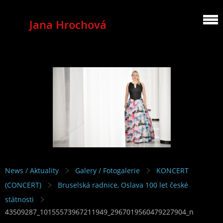
Jana Hrochová
MEZZOSOPRANO
News / Aktuality
Galery / Fotogalerie
KONCERT
(CONCERT)
Bruselská radnice, Oslava 100 let české
státnosti
43509287_10155573967211949_2967019560479227904_n