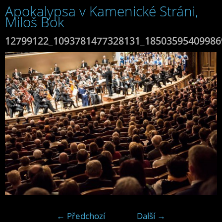
Apokalypsa v Kamenické Stráni,
Miloš Bok
12799122_1093781477328131_18503595409986
← Předchozí
Další →